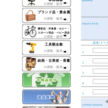
address
の買取・販売
ブランド品・貴金属
の買取・販売
inquiry body
贈答品・洋食器・ホビー・
スポーツ用品・ベビー用品
の買取・販売
品名/メー
工具類全般
の買取・販売
1.
絵画・古美術・骨董
2.
の買取・販売
3.
4.
5.
confirm window