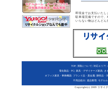
即現金でお支払いたし
駐車場完備ですので、
いらない物はどんどん
TOP
|
買取について
|
対応エリア
|
電化製品・PC
|
家具・デザイナーズ家具
|
き
オフィス家具・事務機器
|
ブランド品・貴金属
|
贈答品・
不用品処分
|
遺品整理
|
モデルル
Copyright(c) 2009 リサ