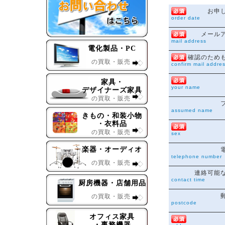
お申
order date
メール
mail address
電化製品・PC
確認のため
の買取・販売
confirm mail addre
家具・
your name
デザイナーズ家具
の買取・販売
assumed name
きもの・和装小物
・衣料品
の買取・販売
sex
楽器・オーディオ
telephone number
の買取・販売
連絡可能
contact time
厨房機器・店舗用品
の買取・販売
postcode
オフィス家具
・事務機器